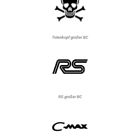
Totenkopf großer BC
RS großer BC