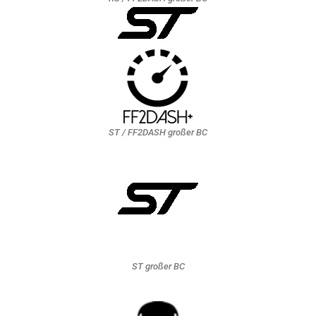
ST / FF2DASH großer BC
ST großer BC