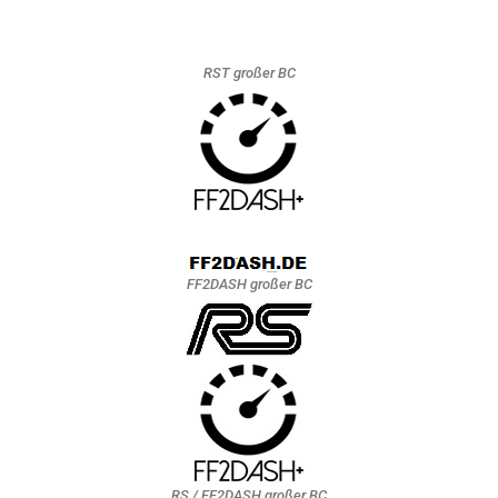
RST großer BC
FF2DASH großer BC
RS / FF2DASH großer BC