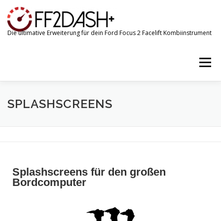
Die ultimative Erweiterung für dein Ford Focus 2 Facelift Kombiinstrument
Menü
FF2DASH+
FF2FLASH+
SHOP
SPLASHSCREENS
DTC-ABFRAGE
KONTAKT
LOGIN
Splashscreens für den großen
Bordcomputer