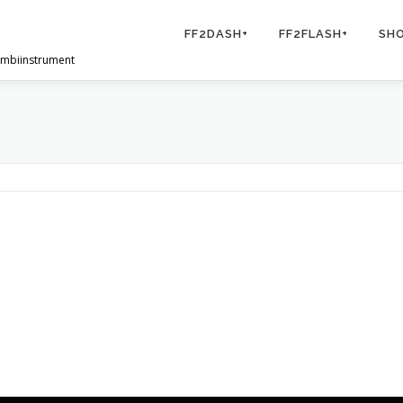
FF2DASH+
FF2FLASH+
SH
Kombiinstrument