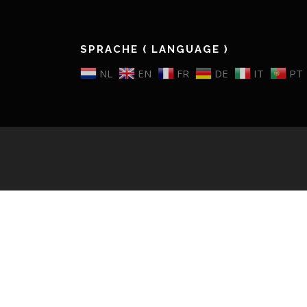
SPRACHE ( LANGUAGE )
NL
EN
FR
DE
IT
PT